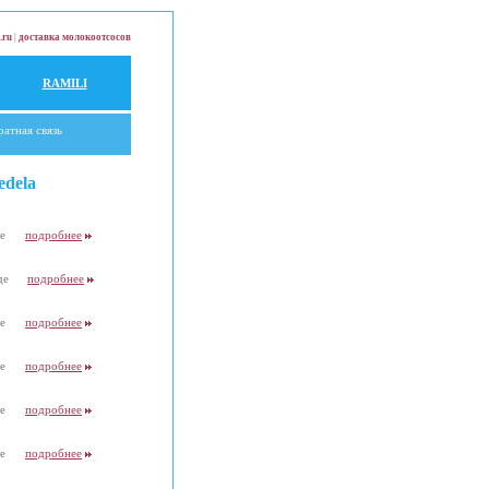
.ru
|
доставка молокоотсосов
RAMILI
ратная связь
edela
де
подробнее
де
подробнее
де
подробнее
де
подробнее
де
подробнее
де
подробнее