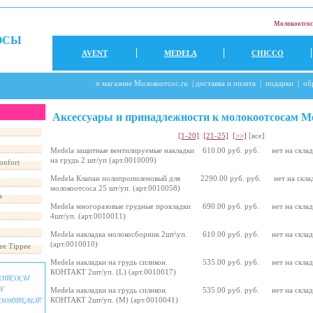
Молокоотсос
ОСЫ
AVENT
MEDELA
CHICCO
о магазине Молокоотсос.ru
|
доставка и оплата
|
подарки
|
об
Аксессуары и принадлежности к молокоотсосам M
[1-20]
[21-25]
[>>]
[все]
Medela защитные вентилируемые накладки
610.00 руб. руб.
нет на скла
на грудь 2 шт/уп (арт.0010009)
onfort
Medela Клапан полипропиленовый для
2290.00 руб. руб.
нет на скла
o
молокоотсоcа 25 шт/уп. (арт.0010058)
a
Medela многоразовые грудные прокладки
690.00 руб. руб.
нет на скла
4шт/уп. (арт.0010011)
Medela накладка молокосборник 2шт\уп.
610.00 руб. руб.
нет на скла
(арт.0010010)
e Tippee
Medela накладки на грудь силикон.
535.00 руб. руб.
нет на скла
КОНТАКТ 2шт/уп. (L) (арт.0010017)
Medela накладки на грудь силикон.
535.00 руб. руб.
нет на скла
КОНТАКТ 2шт/уп. (M) (арт.0010041)