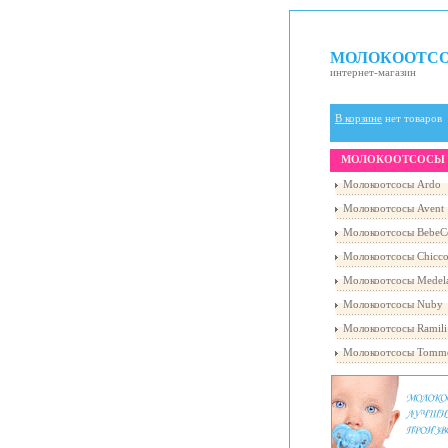
МОЛОКООТС
интернет-магазин
В корзине
нет товаров
МОЛОКООТСОСЫ
Молокоотсосы Ardo
Молокоотсосы Avent
Молокоотсосы BebeC
Молокоотсосы Chicc
Молокоотсосы Medel
Молокоотсосы Nuby
Молокоотсосы Ramili
Молокоотсосы Tomme