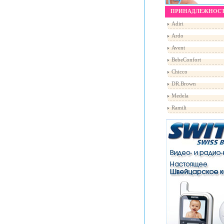
ПРИНАДЛЕЖНОС
Adiri
Ardo
Avent
BebeConfort
Chicco
DR.Brown
Medela
Ramili