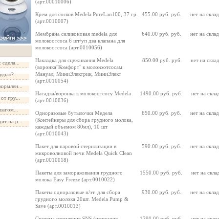
(арт.00010006)
Крем для сосков Medela PureLan100, 37 гр.
455.00 руб. руб.
нет на скла
(арт.0010007)
Мембрана силиконовая medela для
640.00 руб. руб.
нет на скла
молокоотсоса 6 шт/уп два клапана для
молокоотсоса (арт.0010056)
Накладка для сцеживания Medela
850.00 руб. руб.
нет на скла
сдела...
(воронка"Комфорт" к молокоотсосам:
Мануал, МиниЭлектрик, МиниЭлект
удью?...
(арт.0010054)
ормлен...
Насадка/воронка к молокоотсосу Medela
1490.00 руб. руб.
нет на скла
от гру...
(арт.0010036)
шагом...
Одноразовые бутылочки Медела
650.00 руб. руб.
нет на скла
(Контейнеры для сбора грудного молока,
т на р...
каждый объемом 80мл), 10 шт
(арт.0010043)
Пакет для паровой стерилизации в
590.00 руб. руб.
нет на скла
микроволновой печи Medela Quick Clean
(арт.0010018)
Пакеты для замораживания грудного
1550.00 руб. руб.
нет на скла
молока Easy Freeze (арт.0010022)
Пакеты одноразовые п/эт. для сбора
930.00 руб. руб.
нет на скла
грудного молока 20шт. Medela Pump &
Save (арт.0010013)
Система кормления SNS (имитация
1790.00 руб. руб.
нет на скла