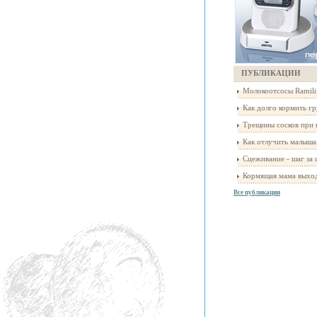
ПУБЛИКАЦИИ
Молокоотсосы Ramili: 
Как долго кормить гр
Трещины сосков при к
Как отлучить малыша 
Сцеживание - шаг за 
Кормящая мама выходи
Все публикации