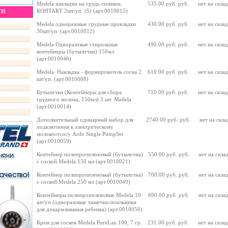
Medela накладки на грудь силикон.
535.00 руб. руб.
нет на скла
КОНТАКТ 2шт/уп. (S) (арт.0010015)
ТИ
Medela одноразовые грудные прокладки
430.00 руб. руб.
нет на скла
30шт/уп. (арт.0010012)
Medela Одноразовые стирильные
490.00 руб. руб.
нет на скла
контейнеры (бутылочки) 150мл
(арт.0010046)
Medela. Накладка - формирователь соска 2
610.00 руб. руб.
нет на скла
шт/уп. (арт.0010008)
Бутылочки (Контейнеры для сбора
710.00 руб. руб.
нет на скла
грудного молока, 150мл) 3 шт. Medela
(арт.0010014)
Дополнительный одинарный набор для
2740.00 руб. руб.
нет на скла
подключения к электрическому
молокоотсосу Ardo Single PumpSet
(арт.0010059)
Контейнер полипропиленовый (бутылочка)
550.00 руб. руб.
нет на скла
с соской Medela 150 мл (арт.0010021)
Контейнер полипропиленовый (бутылочка)
700.00 руб. руб.
нет на скла
с соской Medela 250 мл (арт.0010049)
Контейнеры полипропиленовые Medela 10
690.00 руб. руб.
нет на скла
шт/уп (одноразовые чашечки-поильники
для докармливания ребенка) (арт.0010050)
Крем для сосков Medela PureLan 100, 7 гр.
231.00 руб. руб.
нет на скла