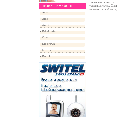
Позволяют кормить гр
трещинах соска. Спец
ПРИНАДЛЕЖНОСТИ
малыша с кожей матер
Adiri
Ardo
Avent
BebeConfort
Chicco
DR.Brown
Medela
Ramili