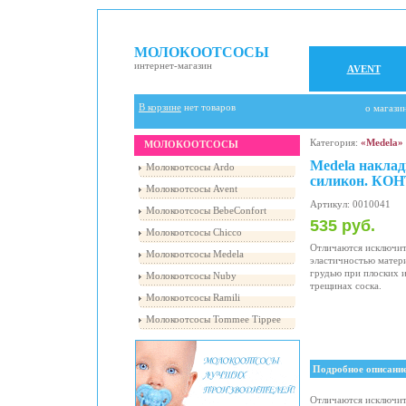
МОЛОКООТСОСЫ
интернет-магазин
AVENT
В корзине
нет товаров
о магази
Категория:
«Medela»
МОЛОКООТСОСЫ
Medela наклад
Молокоотсосы Ardo
силикон. КОН
Молокоотсосы Avent
Артикул: 0010041
Молокоотсосы BebeConfort
535 руб.
Молокоотсосы Chicco
Отличаются исключит
Молокоотсосы Medela
эластичностью матер
грудью при плоских и
Молокоотсосы Nuby
трещинах соска.
Молокоотсосы Ramili
Молокоотсосы Tommee Tippee
Подробное описани
Отличаются исключит