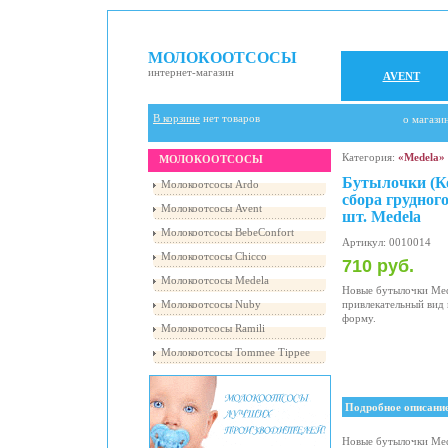
МОЛОКООТСОСЫ
интернет-магазин
AVENT
В корзине
нет товаров
о магази
Категория:
«Medela»
МОЛОКООТСОСЫ
Бутылочки (К
Молокоотсосы Ardo
сбора грудного
Молокоотсосы Avent
шт. Medela
Молокоотсосы BebeConfort
Артикул: 0010014
Молокоотсосы Chicco
710 руб.
Молокоотсосы Medela
Новые бутылочки Med
Молокоотсосы Nuby
привлекательный вид
форму.
Молокоотсосы Ramili
Молокоотсосы Tommee Tippee
Подробное описани
Новые бутылочки Med