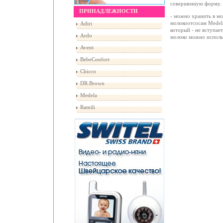
совершенную форму.
ПРИНАДЛЕЖНОСТИ
- можно хранить в мо
молокоотсосам Medela
Adiri
который - не вступае
Ardo
молоко можно использ
Avent
BebeConfort
Chicco
DR.Brown
Medela
Ramili