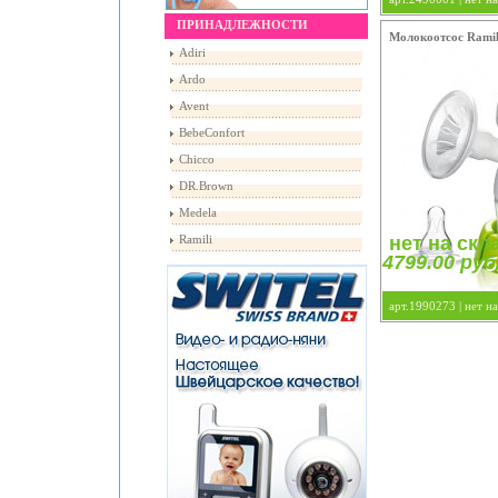
ПРИНАДЛЕЖНОСТИ
Молокоотсос Ramili
Adiri
Ardo
Avent
BebeConfort
Chicco
DR.Brown
Medela
нет на скл
Ramili
4799.00 руб
4799.00 руб
арт.1990273 |
нет на