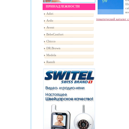
Ш
ПРИНАДЛЕЖНОСТИ
са
ко
Adiri
тематический каталог 
Ardo
Avent
BebeConfort
Chicco
DR.Brown
Medela
Ramili