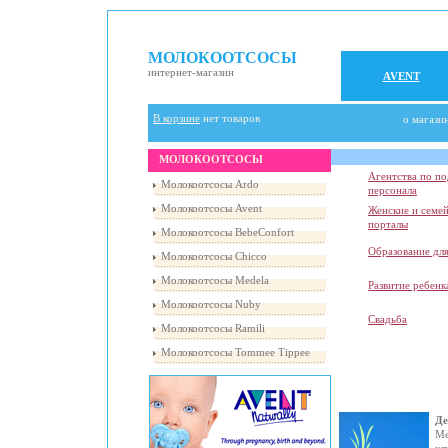
МОЛОКООТСОСЫ
интернет-магазин
AVENT
В корзине
нет товаров
о магази
МОЛОКООТСОСЫ
Агентства по п
Молокоотсосы Ardo
персонала
Молокоотсосы Avent
Женские и семе
порталы
Молокоотсосы BebeConfort
Образование для
Молокоотсосы Chicco
Молокоотсосы Medela
Развитие ребенк
Молокоотсосы Nuby
Свадьба
Молокоотсосы Ramili
Молокоотсосы Tommee Tippee
Де
Ме
кл