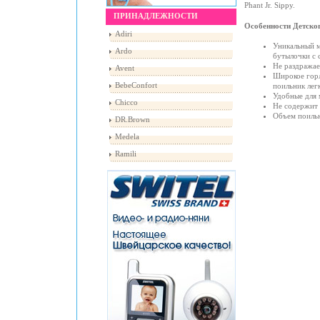
Phant Jr. Sippy.
ПРИНАДЛЕЖНОСТИ
Особенности Детског
Adiri
Уникальный м
Ardo
бутылочки с 
Не раздражае
Avent
Широкое горл
BebeConfort
поильник лег
Удобные для 
Chicco
Не содержит 
Объем поильн
DR.Brown
Medela
Ramili