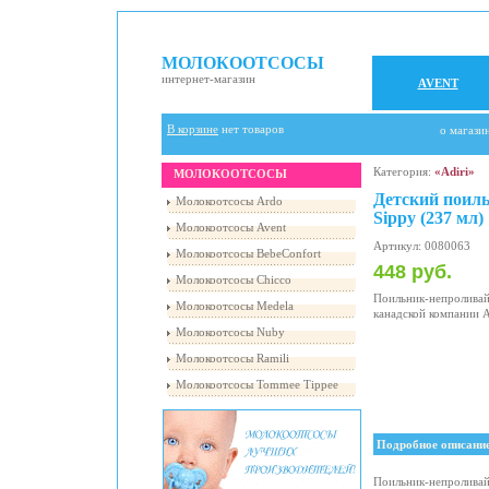
МОЛОКООТСОСЫ
интернет-магазин
AVENT
В корзине
нет товаров
о магази
Категория:
«Adiri»
МОЛОКООТСОСЫ
Детский поильн
Молокоотсосы Ardo
Sippy (237 мл)
Молокоотсосы Avent
Артикул: 0080063
Молокоотсосы BebeConfort
448 руб.
Молокоотсосы Chicco
Поильник-непроливай
Молокоотсосы Medela
канадской компании Ad
Молокоотсосы Nuby
Молокоотсосы Ramili
Молокоотсосы Tommee Tippee
Подробное описани
Поильник-непроливайк