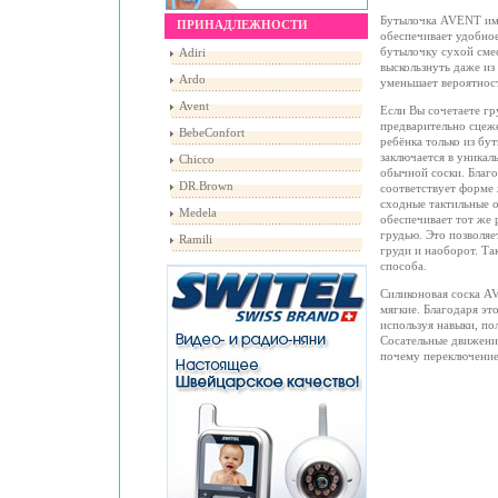
Бутылочка AVENT им
ПРИНАДЛЕЖНОСТИ
обеспечивает удобное
бутылочку сухой сме
Adiri
выскользнуть даже из
Ardo
уменьшает вероятнос
Avent
Если Вы сочетаете гр
предварительно сцеж
BebeConfort
ребёнка только из бу
заключается в уника
Chicco
обычной соски. Благ
DR.Brown
соответствует форме 
сходные тактильные 
Medela
обеспечивает тот же 
грудью. Это позволяе
Ramili
груди и наоборот. Та
способа.
Силиконовая соска A
мягкие. Благодаря эт
используя навыки, по
Сосательные движения
почему переключение