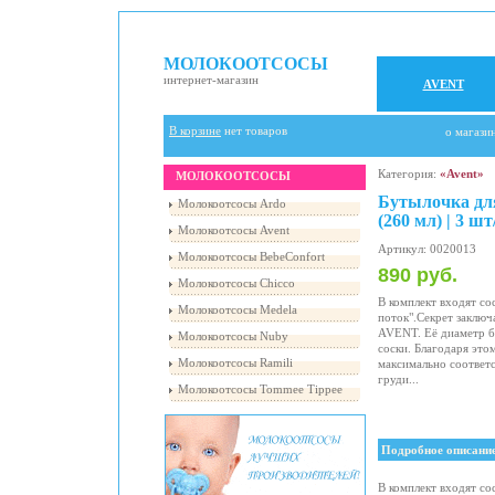
МОЛОКООТСОСЫ
интернет-магазин
AVENT
В корзине
нет товаров
о магази
Категория:
«Avent»
МОЛОКООТСОСЫ
Бутылочка дл
Молокоотсосы Ardo
(260 мл) | 3 шт
Молокоотсосы Avent
Артикул: 0020013
Молокоотсосы BebeConfort
890 руб.
Молокоотсосы Chicco
В комплект входят со
Молокоотсосы Medela
поток".Секрет заключ
AVENT. Её диаметр 
Молокоотсосы Nuby
соски. Благодаря это
Молокоотсосы Ramili
максимально соответ
груди...
Молокоотсосы Tommee Tippee
Подробное описани
В комплект входят со