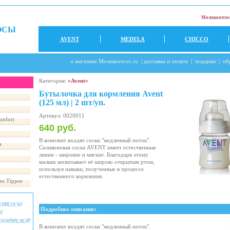
Молокоотсос
ОСЫ
AVENT
MEDELA
CHICCO
о магазине Молокоотсос.ru
|
доставка и оплата
|
подарки
|
об
Категория:
«Avent»
Бутылочка для кормления Avent
(125 мл) | 2 шт/уп.
Артикул: 0020011
onfort
640 руб.
o
В комплект входят соски "медленный поток".
a
Силиконовая соска AVENT имеет естественные
линии - широкие и мягкие. Благодаря этому
малыш захватывает её широко открытым ртом,
используя навыки, полученные в процессе
естественного кормления.
e Tippee
Подробное описание:
В комплект входят соски "медленный поток".