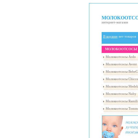
МОЛОКООТС
интернет-магазин
В корзине
нет товаров
МОЛОКООТСОСЫ
Молокоотсосы Ardo
Молокоотсосы Avent
Молокоотсосы BebeC
Молокоотсосы Chicc
Молокоотсосы Medel
Молокоотсосы Nuby
Молокоотсосы Ramili
Молокоотсосы Tomme