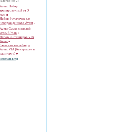
категории: 24
Avent Набор
тренировочный от 3
мес.
Набор бутылочек для
новорожденного Avent
Avent Сумка молодой
мамы Urban
Набор контейнеров VIA
Avent
Запасные контейнеры
Avent VIA (без крышек и
адаптеров)
Показать все