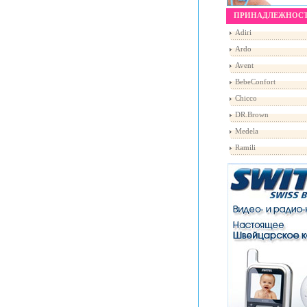
ПРИНАДЛЕЖНОС
Adiri
Ardo
Avent
BebeConfort
Chicco
DR.Brown
Medela
Ramili