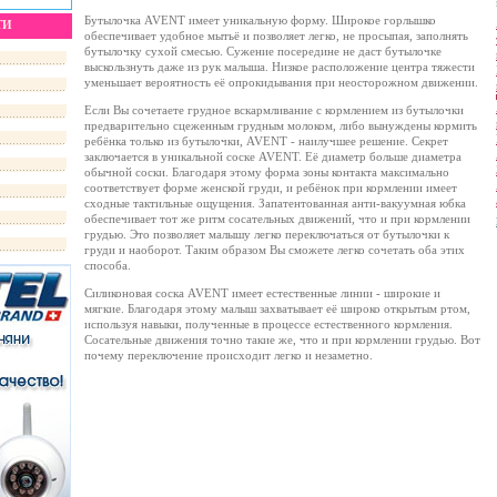
Бутылочка AVENT имеет уникальную форму. Широкое горлышко
ТИ
обеспечивает удобное мытьё и позволяет легко, не просыпая, заполнять
бутылочку сухой смесью. Сужение посередине не даст бутылочке
выскользнуть даже из рук малыша. Низкое расположение центра тяжести
уменьшает вероятность её опрокидывания при неосторожном движении.
Если Вы сочетаете грудное вскармливание с кормлением из бутылочки
предварительно сцеженным грудным молоком, либо вынуждены кормить
ребёнка только из бутылочки, AVENT - наилучшее решение. Секрет
заключается в уникальной соске AVENT. Её диаметр больше диаметра
обычной соски. Благодаря этому форма зоны контакта максимально
соответствует форме женской груди, и ребёнок при кормлении имеет
сходные тактильные ощущения. Запатентованная анти-вакуумная юбка
обеспечивает тот же ритм сосательных движений, что и при кормлении
грудью. Это позволяет малышу легко переключаться от бутылочки к
груди и наоборот. Таким образом Вы сможете легко сочетать оба этих
способа.
Силиконовая соска AVENT имеет естественные линии - широкие и
мягкие. Благодаря этому малыш захватывает её широко открытым ртом,
используя навыки, полученные в процессе естественного кормления.
Сосательные движения точно такие же, что и при кормлении грудью. Вот
почему переключение происходит легко и незаметно.