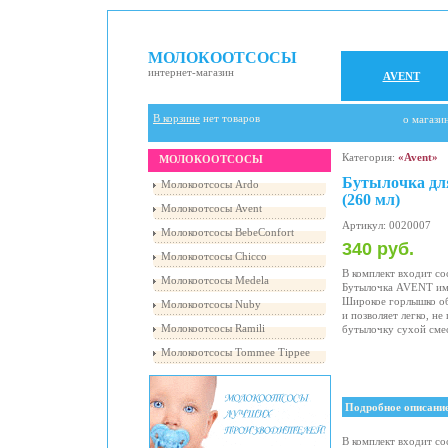
МОЛОКООТСОСЫ
интернет-магазин
AVENT
В корзине
нет товаров
о магази
Категория:
«Avent»
МОЛОКООТСОСЫ
Бутылочка дл
Молокоотсосы Ardo
(260 мл)
Молокоотсосы Avent
Артикул: 0020007
Молокоотсосы BebeConfort
340 руб.
Молокоотсосы Chicco
В комплект входит со
Молокоотсосы Medela
Бутылочка AVENT им
Широкое горлышко об
Молокоотсосы Nuby
и позволяет легко, не
Молокоотсосы Ramili
бутылочку сухой сме
Молокоотсосы Tommee Tippee
Подробное описани
В комплект входит со