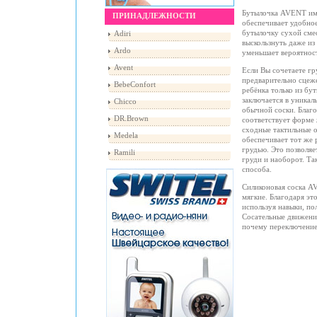
Бутылочка AVENT им
ПРИНАДЛЕЖНОСТИ
обеспечивает удобное
бутылочку сухой сме
Adiri
выскользнуть даже из
Ardo
уменьшает вероятнос
Avent
Если Вы сочетаете гр
предварительно сцеж
BebeConfort
ребёнка только из бу
заключается в уника
Chicco
обычной соски. Благ
DR.Brown
соответствует форме 
сходные тактильные 
Medela
обеспечивает тот же 
грудью. Это позволяе
Ramili
груди и наоборот. Та
способа.
Силиконовая соска A
мягкие. Благодаря эт
используя навыки, по
Сосательные движения
почему переключение