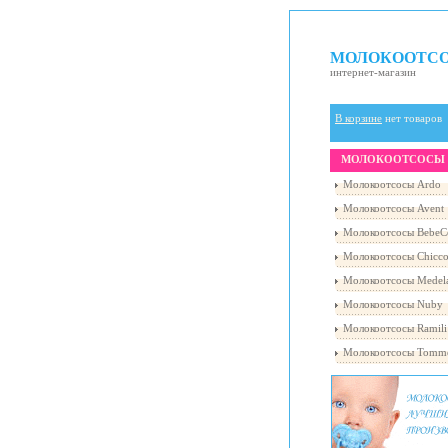
МОЛОКООТС
интернет-магазин
В корзине
нет товаров
МОЛОКООТСОСЫ
Молокоотсосы Ardo
Молокоотсосы Avent
Молокоотсосы BebeC
Молокоотсосы Chicc
Молокоотсосы Medel
Молокоотсосы Nuby
Молокоотсосы Ramili
Молокоотсосы Tomme