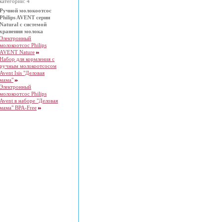
категории: 4
Ручной молокоотсос
Philips AVENT серии
Natural с системой
хранения молока
Электронный
молокоотсос Philips
AVENT Nature
Набор для кормления с
ручным молокоотсосом
Avent Isis "Деловая
мама"
Электронный
молокоотсос Philips
Avent в наборе "Деловая
мама" BPA-Free