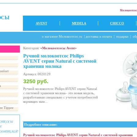
Молокоотсос
ОСЫ
AVENT
MEDELA
CHICCO
о магазине Молокоотсос.ru
|
доставка и оплата
|
подарки
|
об
Категория:
«Молокоотсосы Avent»
Ручной молокоотсос Philips
AVENT серии Natural с системой
хранения молока
onfort
Артикул: 0020129
o
3250 руб.
a
Ручной молокоотсос Philips AVENT серии Natural
с системой хранения молока– это новая модель,
разработанная специально с учетом потребностей
кормящих мам…
e Tippee
Подробное описание:
Ручной молокоотсос Philips AVENT серии Natural с системой хранения