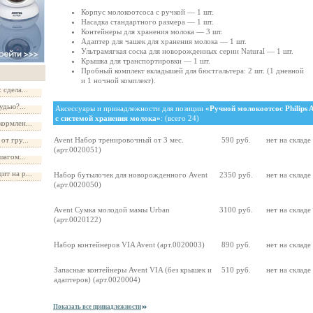
Корпус молокоотсоса с ручкой — 1 шт.
Насадка стандартного размера — 1 шт.
Контейнеры для хранения молока — 3 шт.
Адаптер для чашек для хранения молока — 1 шт.
Ультрамягкая соска для новорожденных серии Natural — 1 шт.
Крышка для транспортировки — 1 шт.
Пробный комплект вкладышей для бюстгальтера: 2 шт. (1 дневной
и 1 ночной комплект).
сдела...
удью?...
Аксессуары и принадлежности для позиции
«Ручной молокоотсос Philips 
с системой хранения молока»
: (всего 24)
ормлен...
от гру...
Avent Набор тренировочный от 3 мес.
590 руб.
нет на складе
(арт.0020051)
шагом...
т на р...
Набор бутылочек для новорожденного Avent
2350 руб.
нет на складе
(арт.0020050)
Avent Сумка молодой мамы Urban
3100 руб.
нет на складе
(арт.0020122)
Набор контейнеров VIA Avent (арт.0020003)
890 руб.
нет на складе
Запасные контейнеры Avent VIA (без крышек и
510 руб.
нет на складе
адаптеров) (арт.0020004)
Показать все принадлежности