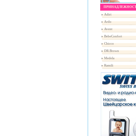
ПРИНАДЛЕЖНОС
Adiri
Ardo
Avent
BebeConfort
Chicco
DR.Brown
Medela
Ramili