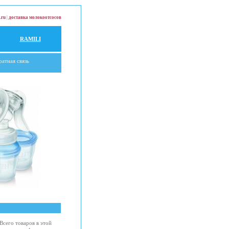
.ru
|
доставка молокоотсосов
RAMILI
ратная связь
Всего товаров в этой