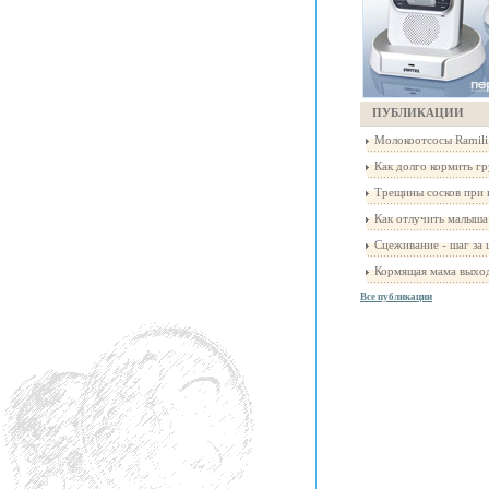
ПУБЛИКАЦИИ
Молокоотсосы Ramili: 
Как долго кормить гр
Трещины сосков при к
Как отлучить малыша 
Сцеживание - шаг за 
Кормящая мама выходи
Все публикации