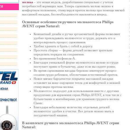
молока
– это новая модель, разработанная специально с учетом
потребностей кормящих мам. Теперь сцеживать молоко можно в
ТИ
комфортном положении, стимулируя приток молока при помощи мягкой
массажной насадки, без необходимости наклоняться вперед.
Основные особенности ручного молокоотсоса Philips
AVENT серии Natural:
Компактный дизайн и ручка эргономичной формы позволяют
удобно прикладывать молокоотсос к груди, держать его и
контролировать процесс сцеживания.
Удобно хранить и брать с собой в дорогу.
Простота сборки — форма деталей позволяет зрительно
определить порядок их соединения.
Без применения бисфенола-А.
Благодаря уникальной форме молокоотсоса молоко из груди
поступает прямо в бутылочку, даже если вы сидите ровно.
Во время сцеживания насадка бережно имитирует процесс
сосания груди ребенком, обеспечивая естественный приток.
Новое мягкое бархатистое покрытие массажной насадки
оставляет на коже ощущение тепла для комфортной и нежной
стимуляции притока молока.
Молокоотсос подходит для использования вместе с другими
продуктами для кормления серии Philips AVENT, в том числе с
бутылочками и контейнерами для хранения грудного молока
Classic.
Благодаря небольшому количеству отдельных деталей
молокоотсос удобен в очистке. Все детали можно мыть в
посудомоечной машине.
В комплекте ручного молокоотсоса Philips AVENT серии
Natural: